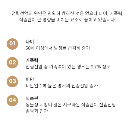
전립선암의 원인은 명확히 밝혀진 것은 없으나
나이, 가족력,
식습관이
큰 영향을 미치는 요소로 꼽히고 있습니다.
나이
01
50세 이상에서 발생률 급격히 증가
가족력
02
전립선암 중 가족력이 있는 경우는 9.7% 정도
비만
03
비만일수록 높은 병기의 전립선암 증가
식습관
04
동물성 지방이 많은 서구화된 식습관이 전립선암
발병과 연관