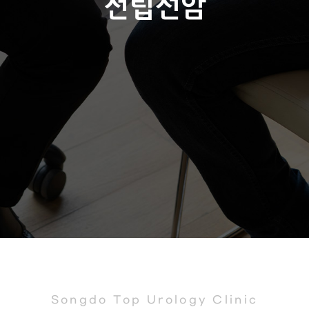
전립선암
Songdo Top Urology Clinic